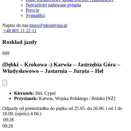
Najczęściej zadawane pytania
Petycje
Sygnaliści
Napisz do nas
biuro@pksgdynia.pl
+48 801 11 22 11
Rozkład jazdy
669
(Dębki – Krokowa -) Karwia – Jastrzębia Góra –
Władysławowo – Jastarnia – Jurata – Hel
Kierunek:
Hel, Cypel
Przystanek:
Karwia, Wojska Polskiego / Boisko [NŻ]
Odjazdy od poniedziałku do piątku od 25.05. do 26.06. i od 1 do
18.09. (oprócz 4.06.)
09:28
09:28