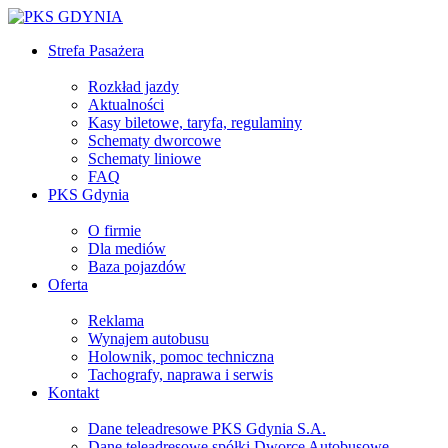
Strefa Pasażera
Rozkład jazdy
Aktualności
Kasy biletowe, taryfa, regulaminy
Schematy dworcowe
Schematy liniowe
FAQ
PKS Gdynia
O firmie
Dla mediów
Baza pojazdów
Oferta
Reklama
Wynajem autobusu
Holownik, pomoc techniczna
Tachografy, naprawa i serwis
Kontakt
Dane teleadresowe PKS Gdynia S.A.
Dane teleadresowe spółki Dworce Autobusowe