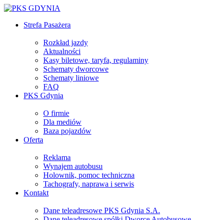
Strefa Pasażera
Rozkład jazdy
Aktualności
Kasy biletowe, taryfa, regulaminy
Schematy dworcowe
Schematy liniowe
FAQ
PKS Gdynia
O firmie
Dla mediów
Baza pojazdów
Oferta
Reklama
Wynajem autobusu
Holownik, pomoc techniczna
Tachografy, naprawa i serwis
Kontakt
Dane teleadresowe PKS Gdynia S.A.
Dane teleadresowe spółki Dworce Autobusowe