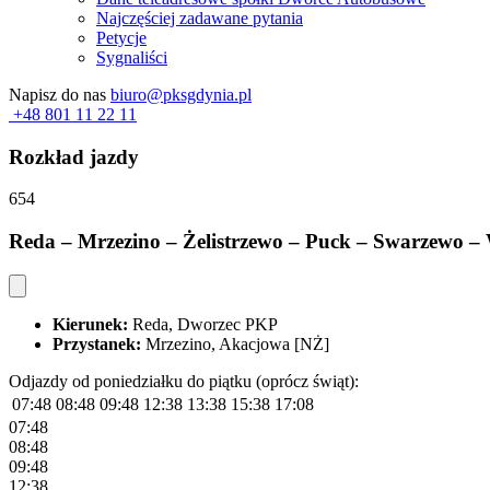
Najczęściej zadawane pytania
Petycje
Sygnaliści
Napisz do nas
biuro@pksgdynia.pl
+48 801 11 22 11
Rozkład jazdy
654
Reda – Mrzezino – Żelistrzewo – Puck – Swarzewo –
Kierunek:
Reda, Dworzec PKP
Przystanek:
Mrzezino, Akacjowa [NŻ]
Odjazdy od poniedziałku do piątku (oprócz świąt):
07:48
08:48
09:48
12:38
13:38
15:38
17:08
07:48
08:48
09:48
12:38