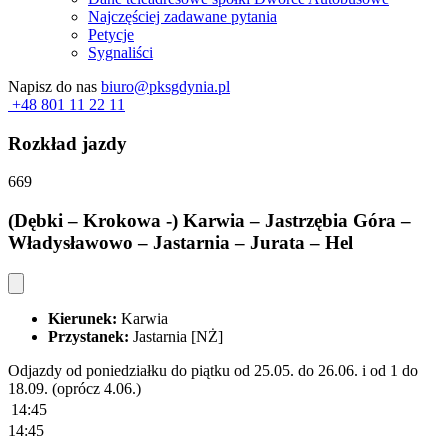
Najczęściej zadawane pytania
Petycje
Sygnaliści
Napisz do nas
biuro@pksgdynia.pl
+48 801 11 22 11
Rozkład jazdy
669
(Dębki – Krokowa -) Karwia – Jastrzębia Góra –
Władysławowo – Jastarnia – Jurata – Hel
Kierunek:
Karwia
Przystanek:
Jastarnia [NŻ]
Odjazdy od poniedziałku do piątku od 25.05. do 26.06. i od 1 do
18.09. (oprócz 4.06.)
14:45
14:45