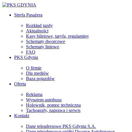
Strefa Pasażera
Rozkład jazdy
Aktualności
Kasy biletowe, taryfa, regulaminy
Schematy dworcowe
Schematy liniowe
FAQ
PKS Gdynia
O firmie
Dla mediów
Baza pojazdów
Oferta
Reklama
Wynajem autobusu
Holownik, pomoc techniczna
Tachografy, naprawa i serwis
Kontakt
Dane teleadresowe PKS Gdynia S.A.
Dane teleadresowe spółki Dworce Autobusowe