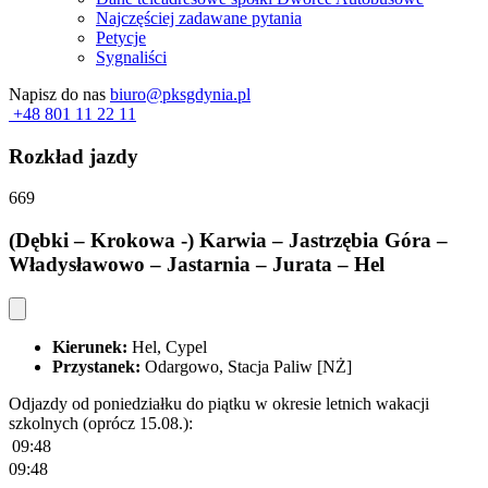
Najczęściej zadawane pytania
Petycje
Sygnaliści
Napisz do nas
biuro@pksgdynia.pl
+48 801 11 22 11
Rozkład jazdy
669
(Dębki – Krokowa -) Karwia – Jastrzębia Góra –
Władysławowo – Jastarnia – Jurata – Hel
Kierunek:
Hel, Cypel
Przystanek:
Odargowo, Stacja Paliw [NŻ]
Odjazdy od poniedziałku do piątku w okresie letnich wakacji
szkolnych (oprócz 15.08.):
09:48
09:48