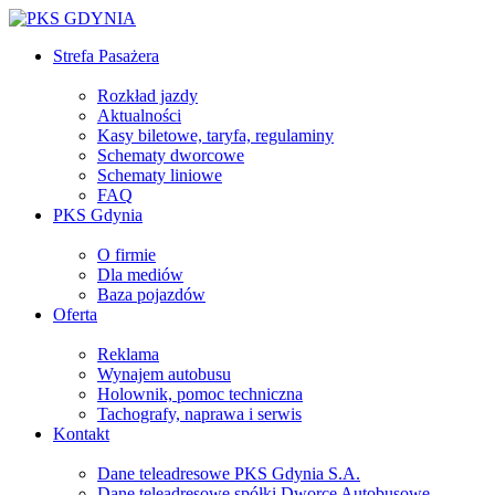
Strefa Pasażera
Rozkład jazdy
Aktualności
Kasy biletowe, taryfa, regulaminy
Schematy dworcowe
Schematy liniowe
FAQ
PKS Gdynia
O firmie
Dla mediów
Baza pojazdów
Oferta
Reklama
Wynajem autobusu
Holownik, pomoc techniczna
Tachografy, naprawa i serwis
Kontakt
Dane teleadresowe PKS Gdynia S.A.
Dane teleadresowe spółki Dworce Autobusowe