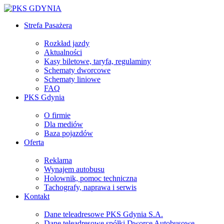
Strefa Pasażera
Rozkład jazdy
Aktualności
Kasy biletowe, taryfa, regulaminy
Schematy dworcowe
Schematy liniowe
FAQ
PKS Gdynia
O firmie
Dla mediów
Baza pojazdów
Oferta
Reklama
Wynajem autobusu
Holownik, pomoc techniczna
Tachografy, naprawa i serwis
Kontakt
Dane teleadresowe PKS Gdynia S.A.
Dane teleadresowe spółki Dworce Autobusowe