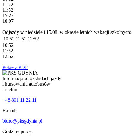
11:22
11:52
15:27
18:07
Odjazdy w niedziele i 15.08. w okresie letnich wakacji szkolnych:
10:52
11:52
12:52
10:52
11:52
12:52
Pobierz PDF
Informacja o rozkładach jazdy
i kursowaniu autobusów
Telefon:
+48 801 11 22 11
E-mail:
biuro@pksgdynia.pl
Godziny pracy: