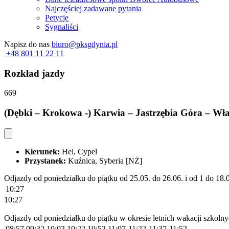
Najczęściej zadawane pytania
Petycje
Sygnaliści
Napisz do nas
biuro@pksgdynia.pl
+48 801 11 22 11
Rozkład jazdy
669
(Dębki – Krokowa -) Karwia – Jastrzębia Góra – Wła
Kierunek:
Hel, Cypel
Przystanek:
Kuźnica, Syberia [NŻ]
Odjazdy od poniedziałku do piątku od 25.05. do 26.06. i od 1 do 18.0
10:27
10:27
Odjazdy od poniedziałku do piątku w okresie letnich wakacji szkolny
08:57
09:32
10:02
10:22
10:52
11:07
11:22
11:37
11:52