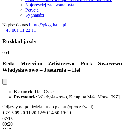
Najczęściej zadawane pytania
Petycje
Sygnaliści
Napisz do nas
biuro@pksgdynia.pl
+48 801 11 22 11
Rozkład jazdy
654
Reda – Mrzezino – Żelistrzewo – Puck – Swarzewo –
Władysławowo – Jastarnia – Hel
Kierunek:
Hel, Cypel
Przystanek:
Władysławowo, Kemping Małe Morze [NŻ]
Odjazdy od poniedziałku do piątku (oprócz świąt):
07:15
09:20
11:20
12:50
14:50
19:20
07:15
09:20