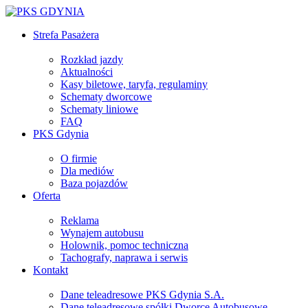
Strefa Pasażera
Rozkład jazdy
Aktualności
Kasy biletowe, taryfa, regulaminy
Schematy dworcowe
Schematy liniowe
FAQ
PKS Gdynia
O firmie
Dla mediów
Baza pojazdów
Oferta
Reklama
Wynajem autobusu
Holownik, pomoc techniczna
Tachografy, naprawa i serwis
Kontakt
Dane teleadresowe PKS Gdynia S.A.
Dane teleadresowe spółki Dworce Autobusowe